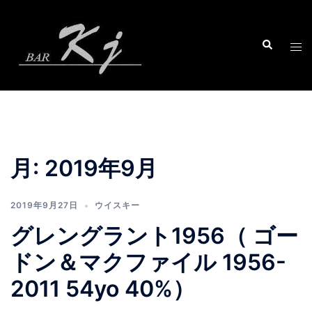
コ
ン
テ
ン
ツ
へ
ス
キ
ッ
月:
2019年9月
プ
2019年9月27日
ウイスキー
グレングラント1956（ ゴー
ドン＆マクファイル 1956-
2011 54yo 40%）