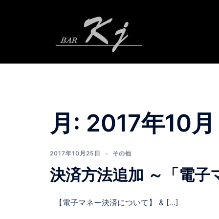
コ
ン
テ
ン
ツ
へ
ス
キ
ッ
月:
2017年10月
プ
2017年10月25日
その他
決済方法追加 ～「電子
【電子マネー決済について】 & […]