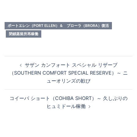
ポートエレン（PORT ELLEN）＆ ブローラ（BRORA）復活
閉鎖蒸留所再稼働
投
サザン カンフォート スペシャル リザーブ
稿
（SOUTHERN COMFORT SPECIAL RESERVE）～ ニ
ナ
ューオリンズの歓び
ビ
ゲ
コイーバ ショート（COHIBA SHORT）～ 久しぶりの
ー
ヒュミドール稼働
シ
ョ
ン