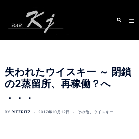
コ
ン
テ
ン
ツ
へ
ス
キ
ッ
失われたウイスキー ～ 閉鎖
プ
の2蒸留所、再稼働？へ
．．．
BY
RITZRITZ
2017年10月12日
その他
、
ウイスキー