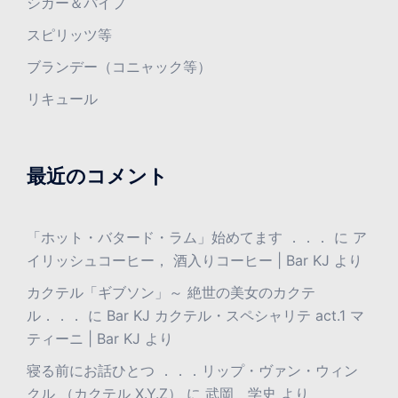
シガー＆パイプ
スピリッツ等
ブランデー（コニャック等）
リキュール
最近のコメント
「ホット・バタード・ラム」始めてます ．．．
に
ア
イリッシュコーヒー， 酒入りコーヒー | Bar KJ
より
カクテル「ギブソン」～ 絶世の美女のカクテ
ル．．．
に
Bar KJ カクテル・スペシャリテ act.1 マ
ティーニ | Bar KJ
より
寝る前にお話ひとつ ．．．リップ・ヴァン・ウィン
クル （カクテル X.Y.Z）
に
武岡 学史
より