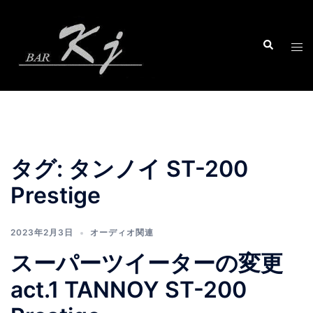
コ
ン
テ
ン
ツ
へ
ス
キ
ッ
タグ:
タンノイ ST-200
プ
Prestige
2023年2月3日
オーディオ関連
スーパーツイーターの変更
act.1 TANNOY ST-200