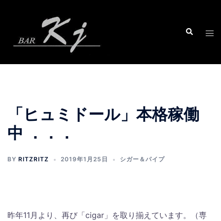
コ
ン
テ
ン
ツ
へ
ス
キ
ッ
「ヒュミドール」本格稼働
プ
中 ．．．
BY
RITZRITZ
2019年1月25日
シガー＆パイプ
昨年11月より、再び「cigar」を取り揃えています。（専