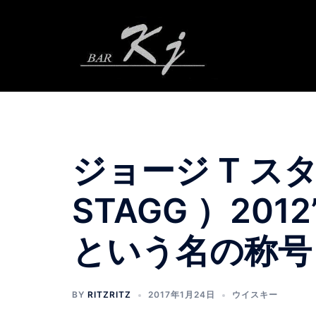
コ
ン
テ
ン
ツ
へ
ス
キ
ッ
ジョージ T スタッ
プ
STAGG ）2012
という名の称号
BY
RITZRITZ
2017年1月24日
ウイスキー