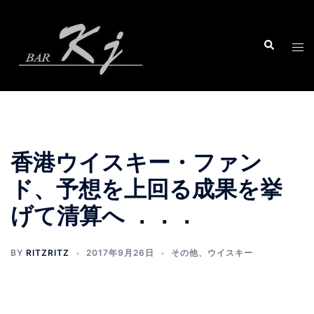
コ
ン
テ
ン
ツ
へ
ス
キ
ッ
香港ウイスキー・ファン
プ
ド、予想を上回る成果を挙
げて清算へ ．．．
BY
RITZRITZ
2017年9月26日
その他
、
ウイスキー